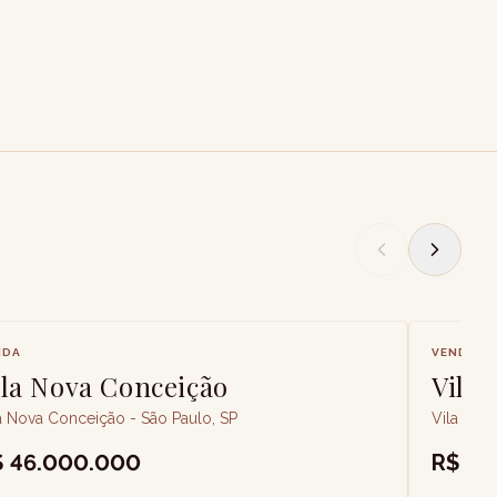
NDA
VENDA
ila Nova Conceição
Vila
a Nova Conceição - São Paulo, SP
Vila Nov
$ 46.000.000
R$ 5.