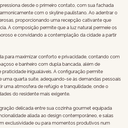
pressiona desde o primeiro contato, com sua fachada
harmonicamente com o skyline paulistano. Ao adentrar o
enerosas, proporcionando uma recepção cativante que
ância. A composição permite que a luz natural permeie os
oroso e convidando a contemplação da cidade a partir
ada para maximizar conforto e privacidade, contando com
spaçoso e banheiro com dupla bancada, além de
raticidade inigualáveis. A configuração permite
 de uma quarta suíte, adequando-se às demandas pessoais
ir uma atmosfera de refúgio e tranquilidade, onde o
dades do residente mais exigente.
egração delicada entre sua cozinha gourmet equipada
ncionalidade aliada ao design contemporâneo, e salas
om exclusividade ou para momentos produtivos num