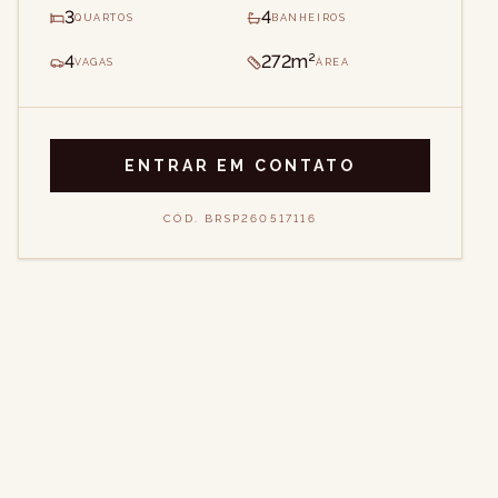
3
4
QUARTOS
BANHEIROS
4
272m²
VAGAS
ÁREA
ENTRAR EM CONTATO
CÓD.
BRSP260517116