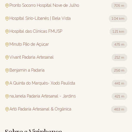
Pronto Socorro Hospital Nove de Julho
705 m
Hospital Sírio-Libanês | Bela Vista
1.04 km
Hospital das Clínicas FMUSP
1.21 km
Minuto Pão de Açúcar
475 m
Vivant Padaria Artesanal
212 m
Benjamin a Padaria
256 m
A Quinta do Marquês- Xodó Paulista
441 m
naJanela Padaria Artesanal - Jardins
421 m
Artô Padaria Artesanal & Orgânica
463 m
Sobre a Vizinhança