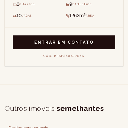
6
9
QUARTOS
BANHEIROS
10
1262m²
VAGAS
ÁREA
ENTRAR EM CONTATO
CÓD.
BRSP260619045
Outros imóveis
semelhantes