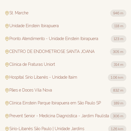
St. Marche
946 m
Unidade Einstein Ibirapuera
118 m
Pronto Atendimento - Unidade Einstein Ibirapuera
123 m
CENTRO DE ENDOMETRIOSE SANTA JOANA
305 m
Clínica de Fraturas Uniort
314 m
Hospital Sírio Libanês - Unidade Itaim
1.06 km
Pães e Doces Vila Nova
832 m
Clínica Einstein Parque Ibirapuera em São Paulo SP
189 m
Prevent Senior - Medicina Diagnóstica - Jardim Paulista
306 m
Sírio-Libanês São Paulo | Unidade Jardins
1.26 km