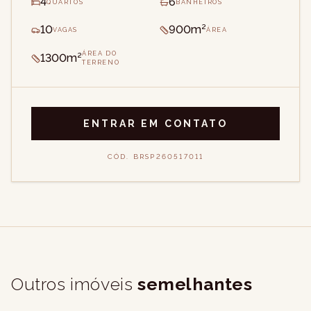
4
6
QUARTOS
BANHEIROS
10
900m²
VAGAS
ÁREA
ÁREA DO
1300m²
TERRENO
ENTRAR EM CONTATO
CÓD.
BRSP260517011
Outros imóveis
semelhantes