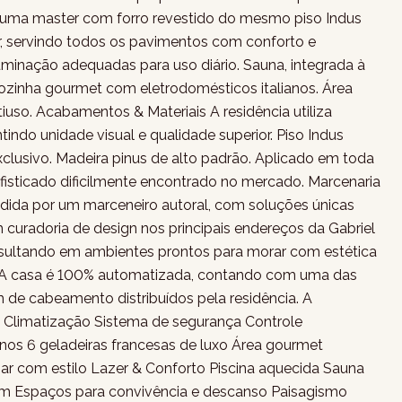
ndo uma master com forro revestido do mesmo piso Indus
r, servindo todos os pavimentos com conforto e
uminação adequadas para uso diário. Sauna, integrada à
Cozinha gourmet com eletrodomésticos italianos. Área
uso. Acabamentos & Materiais A residência utiliza
ndo unidade visual e qualidade superior. Piso Indus
clusivo. Madeira pinus de alto padrão. Aplicado em toda
fisticado dificilmente encontrado no mercado. Marcenaria
ida por um marceneiro autoral, com soluções únicas
m curadoria de design nos principais endereços da Gabriel
resultando em ambientes prontos para morar com estética
A casa é 100% automatizada, contando com uma das
m de cabeamento distribuídos pela residência. A
 Climatização Sistema de segurança Controle
nos 6 geladeiras francesas de luxo Área gourmet
har com estilo Lazer & Conforto Piscina aquecida Sauna
m Espaços para convivência e descanso Paisagismo