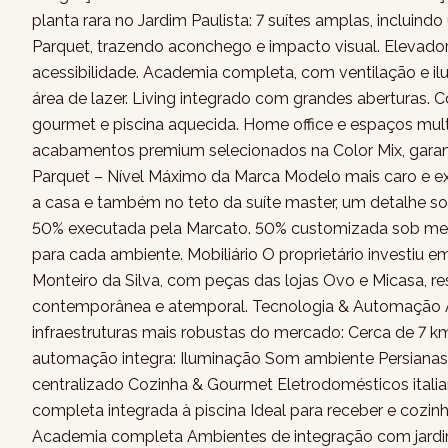
planta rara no Jardim Paulista: 7 suítes amplas, inclui
Parquet, trazendo aconchego e impacto visual. Elevado
acessibilidade. Academia completa, com ventilação e il
área de lazer. Living integrado com grandes aberturas. 
gourmet e piscina aquecida. Home office e espaços multi
acabamentos premium selecionados na Color Mix, garanti
Parquet – Nível Máximo da Marca Modelo mais caro e ex
a casa e também no teto da suíte master, um detalhe so
50% executada pela Marcato. 50% customizada sob med
para cada ambiente. Mobiliário O proprietário investiu e
Monteiro da Silva, com peças das lojas Ovo e Micasa, 
contemporânea e atemporal. Tecnologia & Automação 
infraestruturas mais robustas do mercado: Cerca de 7 k
automação integra: Iluminação Som ambiente Persianas
centralizado Cozinha & Gourmet Eletrodomésticos italia
completa integrada à piscina Ideal para receber e cozin
Academia completa Ambientes de integração com jardi