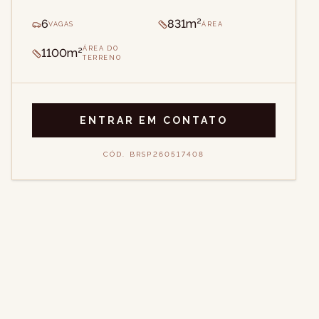
6
831m²
VAGAS
ÁREA
ÁREA DO
1100m²
TERRENO
ENTRAR EM CONTATO
CÓD.
BRSP260517408