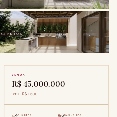
+
52
FOTOS
VENDA
R$ 45.000.000
R$ 1.600
IPTU
:
4
6
QUARTOS
BANHEIROS