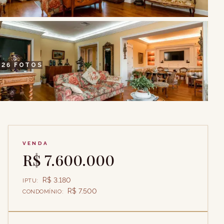
+
26
FOTOS
VENDA
R$ 7.600.000
R$ 3.180
IPTU
:
R$ 7.500
CONDOMÍNIO
: