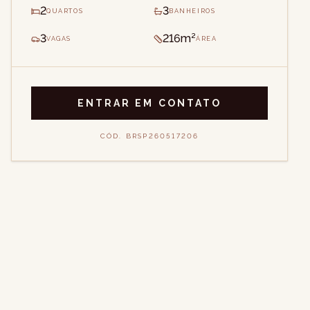
2
3
QUARTOS
BANHEIROS
3
216m²
VAGAS
ÁREA
ENTRAR EM CONTATO
CÓD.
BRSP260517206