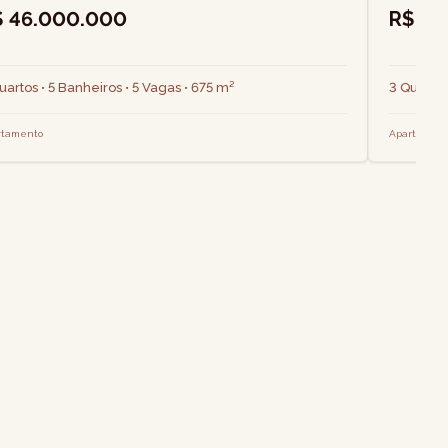
$ 46.000.000
R$ 5.
uartos • 5 Banheiros • 5 Vagas • 675 m²
3 Quartos
rtamento
Apartamen