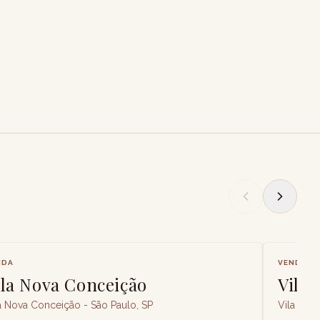
NDA
VENDA
ila Nova Conceição
Vila
a Nova Conceição - São Paulo, SP
Vila Nov