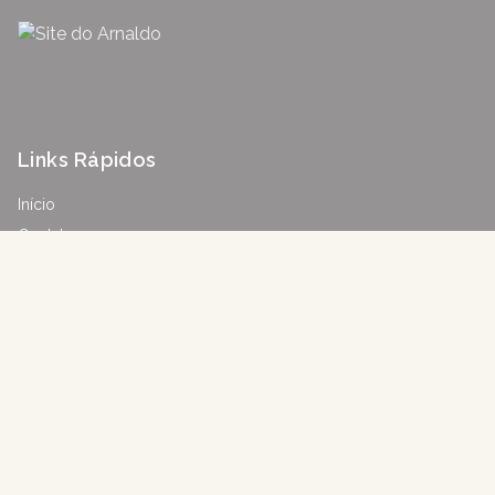
Links Rápidos
Início
Contato
Anunciar imóvel
Mapa do Site
Contato
CRECI
49.912-J