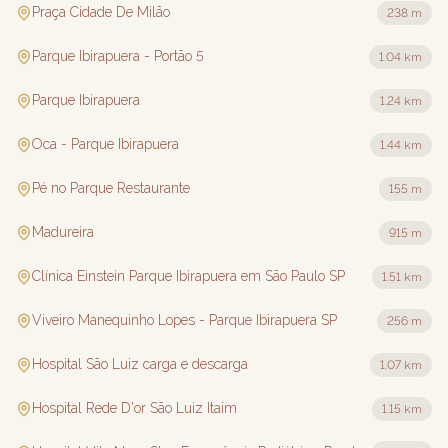
Praça Cidade De Milão
238 m
Parque Ibirapuera - Portão 5
1.04 km
Parque Ibirapuera
1.24 km
Oca - Parque Ibirapuera
1.44 km
Pé no Parque Restaurante
155 m
Madureira
915 m
Clínica Einstein Parque Ibirapuera em São Paulo SP
1.51 km
Viveiro Manequinho Lopes - Parque Ibirapuera SP
256 m
Hospital São Luiz carga e descarga
1.07 km
Hospital Rede D'or São Luiz Itaim
1.15 km