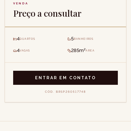
VENDA
Preço a consultar
4
5
QUARTOS
BANHEIROS
4
285m²
VAGAS
ÁREA
ENTRAR EM CONTATO
CÓD.
BRSP260517748