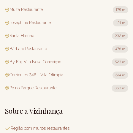
Muza Restaurante
175 m
Josephine Restaurante
121 m
Santa Etienne
232 m
Bárbaro Restaurante
478 m
By Koji Vila Nova Conceição
523 m
Corrientes 348 - Vila Olímpia
614 m
Pé no Parque Restaurante
860 m
Sobre a Vizinhança
Região com muitos restaurantes