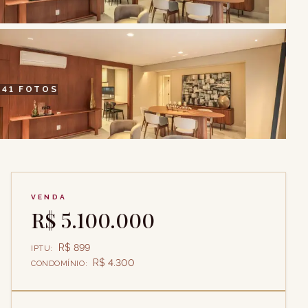
+
41
FOTOS
VENDA
R$ 5.100.000
R$ 899
IPTU
:
R$ 4.300
CONDOMÍNIO
: