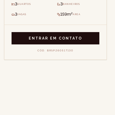
3
3
QUARTOS
BANHEIROS
3
159m²
VAGAS
ÁREA
ENTRAR EM CONTATO
CÓD.
BRSP260517130