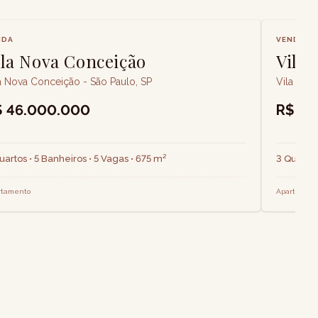
NDA
VENDA
ila Nova Conceição
Vila
a Nova Conceição - São Paulo, SP
Vila Nov
$ 46.000.000
R$ 5.
uartos • 5 Banheiros • 5 Vagas • 675 m²
3 Quartos
rtamento
Apartamen