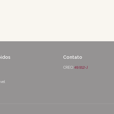
pidos
Contato
CRECI
49.912-J
vel