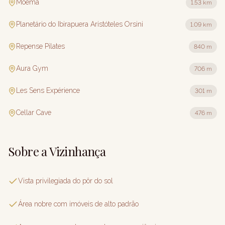
Moema
1.53 km
Planetário do Ibirapuera Aristóteles Orsini
1.09 km
Repense Pilates
840 m
Aura Gym
706 m
Les Sens Expérience
301 m
Cellar Cave
476 m
Sobre a Vizinhança
Vista privilegiada do pôr do sol
Área nobre com imóveis de alto padrão