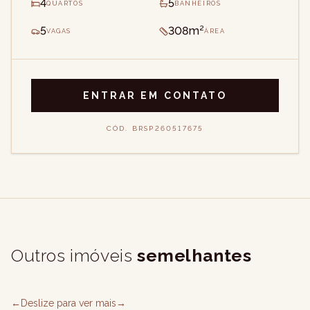
4
5
QUARTOS
BANHEIROS
5
308m²
VAGAS
ÁREA
ENTRAR EM CONTATO
CÓD.
BRSP260517675
Outros imóveis
semelhantes
←
Deslize para ver mais
→