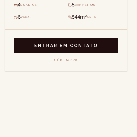
4
5
QUARTOS
BANHEIROS
6
544m²
VAGAS
ÁREA
ENTRAR EM CONTATO
CÓD.
AC178