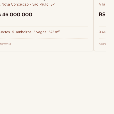
a Nova Conceição - São Paulo, SP
Vila Nov
$ 46.000.000
R$ 5.
uartos • 5 Banheiros • 5 Vagas • 675 m²
3 Quartos
rtamento
Apartamen