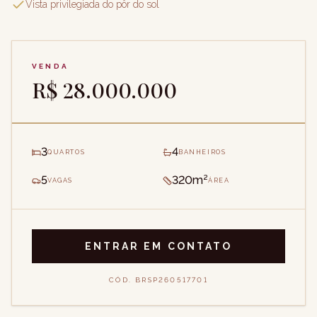
Vista privilegiada do pôr do sol
VENDA
R$ 28.000.000
3
4
QUARTOS
BANHEIROS
5
320m²
VAGAS
ÁREA
ENTRAR EM CONTATO
CÓD.
BRSP260517701