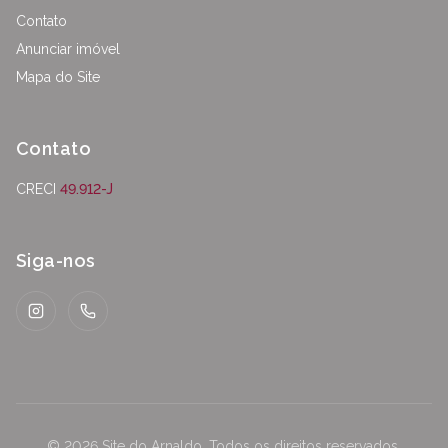
Contato
Anunciar imóvel
Mapa do Site
Contato
CRECI
49.912-J
Siga-nos
Instagram
WhatsApp
©
2026
Site do Arnaldo
.
Todos os direitos reservados.